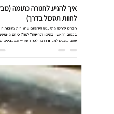
Amazia
18 בנוב׳ 2025
זמן קריאה 3 דקות
איך להגיע לחגורה כתומה (מבל
לחוות תסכול בדרך)
חברים יקרים! מתגעגע! הידעתם שחגורות צהובות הן
במקום הראשון בסיכון לפרישה? למה? כי הם מאמינים
שהם מוכנים למבחן הרבה לפני הזמן — וכשמבינים ש
יקבלו עדיין הזדמנות להיבחן, נוצרת אכזבה שמובילה
לירידה במוטיבציה ופרישה. כשמישהו מצטרף חדש
לאימוני קרב מגע (חגורה לבנה), כל שיעור מהווה עבורו
חידוש או לימוד של משהו חדש. אחרי כ-7 חודשים
(אחרי 2 סמינרים), הוא מתחיל לחוות חזרתיות. עוד אי
על חניקות, עוד אימון על חביקות, עוד אימון של סכין,
עוד תרגולים משולבים, וברגע שהחזרתיות מגיעה —
המוט