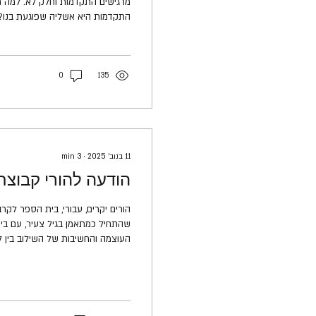
מרגישים התקדמות וחלק לא. למה 
התקדמות היא אשליה שפוגעת בנו? 
שתפסיקו להרגיש תחושת התקדמות 
להתחיל בלהציג את השאלה: איך א
אני שומע לא מעט מתאמנים שמתלונ
נראית התקדמות, הם לא יודעים להסב
0
135
11 בנוב׳ 2025
∙
3
min
הודעה להורי קבוצת 16:15 + :00
הורים יקרים, עבורי, בית הספר לקר
שהתחיל כמתאמן בגיל צעיר, עם ביטח
העוצמה והחשיבות של השילוב בין ל
מנהיגות ובניית חוסן נפשי. כשהפכ
רק ביכולות ההגנה העצמית הטובים
שהם מסוגלים להצליח בכל מטרה שיצ
ומנהיגות. בזכות זה שהתחלתי את...