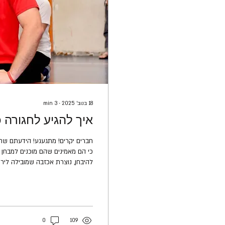
18 בנוב׳ 2025
∙
3
min
איך להגיע לחגורה 
חברים יקרים! מתגעגע! הידעתם שחג
כי הם מאמינים שהם מוכנים למבחן ה
להיבחן, נוצרת אכזבה שמובילה ליר
חודשים (אחרי 2 סמינרים
חביקות, עוד אימון של סכין, עוד ת
מתחילה...
0
109