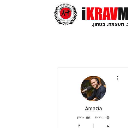
i
KRAV
M
. העצמה. בטחון.
More actions
Amazia
עורכ/ת
אדמין
2
4