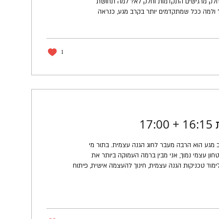
חלק מרגישים התקדמות וחלק לא? למה תחושת
ולמה ככל שמתקדמים יותר בקרב מגע, כנראה
כמו מתאמן מתחיל? כל זה – במאמר זה. אני רוצה
תם מודדים התקדמות? מה מהווה עבורכם התקדמות?
נים על חוסר התקדמות, אך כשאני שואל אותם איך
יר לי בצורה ספציפית. אז הנה...
1
17
ב מגע הוא הרבה מעבר לחוג הגנה עצמית. בתור מי
ון עצמי נמוך, אני מבין ברמה העמוקה ביותר את
ימוד טכניקות הגנה עצמית, חינוך להעצמה אישית, פיתוח
תי למדריך, הגדרתי לעצמי מטרה: להעצים את הילדים לא
 ביותר, אלא להעביר אותם תהליך העצמה שמראה להם
יבו לעצמם, באמצעות מצוינות, חוסן, נחישות,