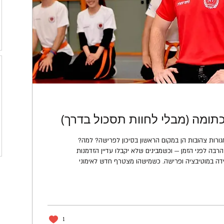
כתומה (מבלי לחוות תסכול בדרך)
ורות צהובות הן במקום הראשון בסיכון לפרישה? למה?
רבה לפני הזמן — וכשמבינים שלא יקבלו עדיין הזדמנות
ידה במוטיבציה ופרישה. כשמישהו מצטרף חדש לאימוני
קרב מגע (חגורה לבנה), כל שיעור מהווה עבורו חידוש או לימוד של משהו חדש. אחרי כ-7
), הוא מתחיל לחוות חזרתיות. עוד אימון על חניקות, עוד אימון על
רגולים משולבים, וברגע שהחזרתיות מגיעה — המוטיבציה
1