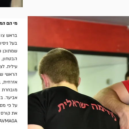
מי הם המ
בראש צוו
הבטחון, 
עילית. לצ
הראשי של
מובחרת וב
אביעד. בנ
על פי מס
AVMAGA.