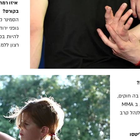
איזו רמת
בקורס?
הסמינר ק
גופני ירו
להיות בכ
רצון ללמו
 בה חוקים,
שיכינו אותך לטובת ניצחון בתחרות. ב MMA
 לנהל קרב
יטסו