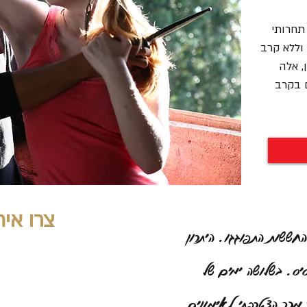
 תחרותי
וללא קרב
, אלה
ם בקרב
צרו אית
ששות התפוגגו. היתרון
יס. בשלושה ימים של
ר מכך הצטרפתי לאימונים