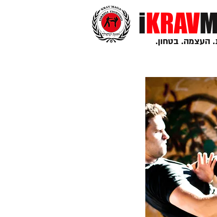
i
KRAV
M
. העצמה. בטחון.