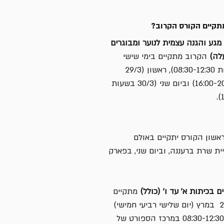
תקיים הקורס הקרוב?
גע והגנה עצמית לנוער ומבוגרים
לה)
הקרוב מתקיים בימי שישי
(27/3 בשעות 08:30-12:30), ראשון (29/3
בשעות 16:00-20:00) וביום שני (30/3 בשעות
ראשון הקורס יתקיים באולם
ת שרת ברעננה, וביום שני, בפארק
ם בכיתות א' עד ו' (כולל)
מתקיים
בין ה: 24-26 במרץ (יום שלישי רביעי חמישי)
בין השעות 08:30-12:30 במרכז הספורט של