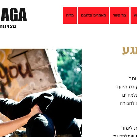
AGA
וץ
צור קשר
מאמרים ובלוגים
מדיה
מצוינות
גע
ותר
רס מיועד
למידים
 לחגורה
 לימוד
י שמלמד על