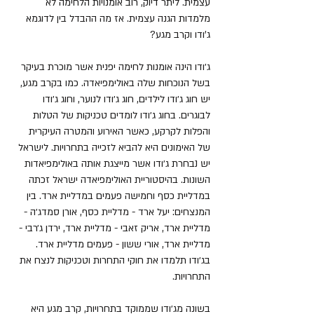
עצמית. ליתר דיוק, רוב אומנויות הלחימה לא
מלמדות הגנה עצמית. אז מה ההבדל בין לדוגמא
ג'ודו וקרב מגע?
ג׳ודו הינה אומנות לחימה יפנית אשר מוכרת בעיקר
בשל הנוכחות שלה באולימפיאדה. כמו בקרב מגע,
יש חוג ג׳ודו לילדים, חוג ג׳ודו לנוער, וחוג ג׳ודו
לבוגרים. בחוג ג׳ודו לומדים טכניקות של הטלות
והפלות לקרקע, כאשר האירוע והמטרה העיקרית
של האימונים היא להביא לזכייה בתחרויות. לישראל
יש נבחרת ג׳ודו אשר מייצגת אותה באולימפיאדות
השונות. בהיסטוריית האולימפיאדה ישראל זכתה
במדליית כסף וחמישה פעמים במדליית ארד. בין
המנצחים: יעל ארד - מדליית כסף, אורן סמדג׳ה -
מדליית ארד, אריק זאבי - מדליית ארד, ירדן ג׳רבי -
מדליית ארד, אורי ששון - פעמים מדליית ארד.
בג׳ודו תלמדו את חוקי התחרות וטכניקות לנצח את
התחרויות.
בשונה מג׳ודו שממוקד בתחרויות, קרב מגע היא